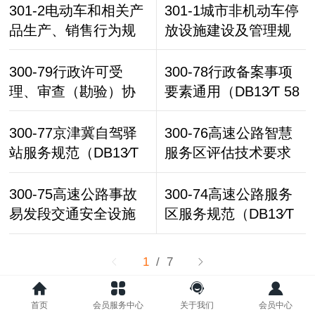
024）
301-2电动车和相关产
301-1城市非机动车停
品生产、销售行为规
放设施建设及管理规
范（DB1301∕T 491-2
范（DB1301∕T 494-2
023）
023）
300-79行政许可受
300-78行政备案事项
理、审查（勘验）协
要素通用（DB13∕T 58
同运行规范（DB13∕T
40-2023）
5841-2023）
300-77京津冀自驾驿
300-76高速公路智慧
站服务规范（DB13∕T
服务区评估技术要求
3036-2023）
（DB13∕T 6032-202
4）
300-75高速公路事故
300-74高速公路服务
易发段交通安全设施
区服务规范（DB13∕T
设置技术要求（DB13∕
3018-2018）
T 5407-2021）
1
/ 7
首页
会员服务中心
关于我们
会员中心
Copyright © 2023 石家庄市道路运输行业协会